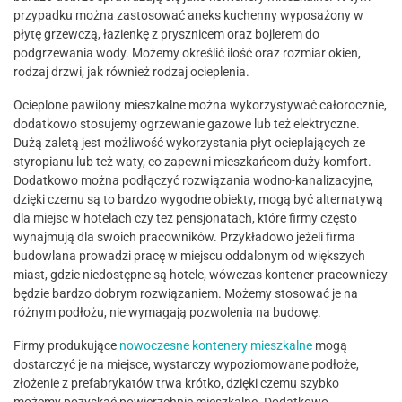
przypadku można zastosować aneks kuchenny wyposażony w
płytę grzewczą, łazienkę z prysznicem oraz bojlerem do
podgrzewania wody. Możemy określić ilość oraz rozmiar okien,
rodzaj drzwi, jak również rodzaj ocieplenia.
Ocieplone pawilony mieszkalne można wykorzystywać całorocznie,
dodatkowo stosujemy ogrzewanie gazowe lub też elektryczne.
Dużą zaletą jest możliwość wykorzystania płyt ocieplających ze
styropianu lub też waty, co zapewni mieszkańcom duży komfort.
Dodatkowo można podłączyć rozwiązania wodno-kanalizacyjne,
dzięki czemu są to bardzo wygodne obiekty, mogą być alternatywą
dla miejsc w hotelach czy też pensjonatach, które firmy często
wynajmują dla swoich pracowników. Przykładowo jeżeli firma
budowlana prowadzi pracę w miejscu oddalonym od większych
miast, gdzie niedostępne są hotele, wówczas kontener pracowniczy
będzie bardzo dobrym rozwiązaniem. Możemy stosować je na
różnym podłożu, nie wymagają pozwolenia na budowę.
Firmy produkujące
nowoczesne kontenery mieszkalne
mogą
dostarczyć je na miejsce, wystarczy wypoziomowane podłoże,
złożenie z prefabrykatów trwa krótko, dzięki czemu szybko
możemy pozyskać powierzchnie mieszkalne. Dodatkowo