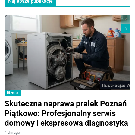
Najlepsze publikacje
Biznes
M
Skuteczna naprawa pralek Poznań
I
Piątkowo: Profesjonalny serwis
p
domowy i ekspresowa diagnostyka
d
4 dni ago
2 