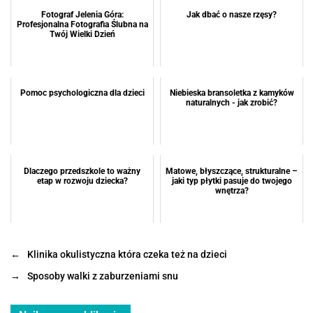
Fotograf Jelenia Góra:
Jak dbać o nasze rzęsy?
Profesjonalna Fotografia Ślubna na
Twój Wielki Dzień
Pomoc psychologiczna dla dzieci
Niebieska bransoletka z kamyków
naturalnych - jak zrobić?
Dlaczego przedszkole to ważny
Matowe, błyszczące, strukturalne –
etap w rozwoju dziecka?
jaki typ płytki pasuje do twojego
wnętrza?
←
Klinika okulistyczna która czeka też na dzieci
→
Sposoby walki z zaburzeniami snu