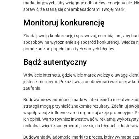
marketingowych, aby wciągnąć odbiorców emocjonalnie. Hist
sprawić, że staną się oni ambasadorami Twojej marki.
Monitoruj konkurencję
Zbadaj swoją konkurencję i sprawdzaj, co robią inni, aby bu
sposobów na wyróżnienie się spośród konkurencji. Wiedza n
pomóc unikać popełniania tych samych błędów.
Bądź autentyczny
W świecie internetu, gdzie wiele marek walczy o uwagę klie
jesteś kimś innym. Pokaż swoją osobowość i wartości w komu
zaufaniu.
Budowanie świadomości marki w internecie to nie łatwe zad
strategii mogą przynieść znakomite rezultaty. Zdefiniuj swoj
współpracuj z influencerami i organizuj akcje promocyjne. P
ich opinii. Warto również inwestować w reklamę, wykorzysty
unikalna, więc eksperymentuj, ucz się na błędach i dostosow
Budowanie świadomości marki to proces, który wymaga cza