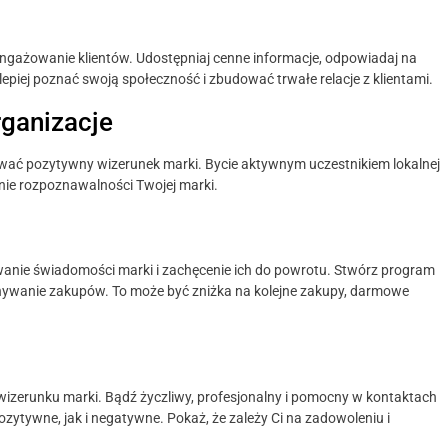
ngażowanie klientów. Udostępniaj cenne informacje, odpowiadaj na
 lepiej poznać swoją społeczność i zbudować trwałe relacje z klientami.
rganizacje
ować pozytywny wizerunek marki. Bycie aktywnym uczestnikiem lokalnej
nie rozpoznawalności Twojej marki.
wanie świadomości marki i zachęcenie ich do powrotu. Stwórz program
konywanie zakupów. To może być zniżka na kolejne zakupy, darmowe
izerunku marki. Bądź życzliwy, profesjonalny i pomocny w kontaktach
ozytywne, jak i negatywne. Pokaż, że zależy Ci na zadowoleniu i