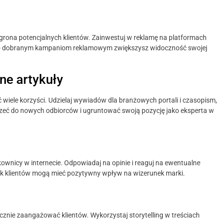
grona potencjalnych klientów. Zainwestuj w reklamę na platformach
nio dobranym kampaniom reklamowym zwiększysz widoczność swojej
ne artykuły
wiele korzyści. Udzielaj wywiadów dla branżowych portali i czasopism,
trzeć do nowych odbiorców i ugruntować swoją pozycję jako eksperta w
tkownicy w internecie. Odpowiadaj na opinie i reaguj na ewentualne
k klientów mogą mieć pozytywny wpływ na wizerunek marki.
znie zaangażować klientów. Wykorzystaj storytelling w treściach