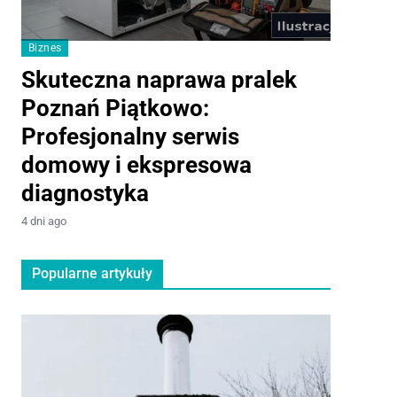
Biznes
Motoryzacj
Skuteczna naprawa pralek
Infini
Poznań Piątkowo:
pełno
Profesjonalny serwis
premiu
domowy i ekspresowa
2 tygodnie a
diagnostyka
4 dni ago
Popularne artykuły