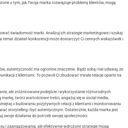
orie o tym, jak Twoja marka rozwiązuje problemy klientów, mogą
dować świadomość marki. Analizuj ich strategie marketingowe i szukaj
a temat działań konkurencji może dostarczyć Ci cennych wskazówek i
ntów, autentyczność ma ogromne znaczenie. Bądź sobą i nie udawaj, że
nikacji z klientami. To pozwoli Ci zbudować trwałe relacje oparte na
anie, ale zróżnicowane podejście i wykorzystanie różnorodnych
ą markę, twórz wartościowe treści, angażuj się w social media,
amiętaj o budowaniu pozytywnych relacji z klientami i monitorowaniu
wać storytelling i być autentycznym. Ostatecznie, każda marka jest
uj swoje działania do potrzeb swojej społeczności.
su i zaangażowania, ale efektywnie wdrożone strategie mogą