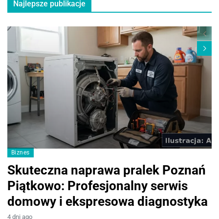
Najlepsze publikacje
Biznes
M
Skuteczna naprawa pralek Poznań
I
Piątkowo: Profesjonalny serwis
p
domowy i ekspresowa diagnostyka
d
4 dni ago
2 