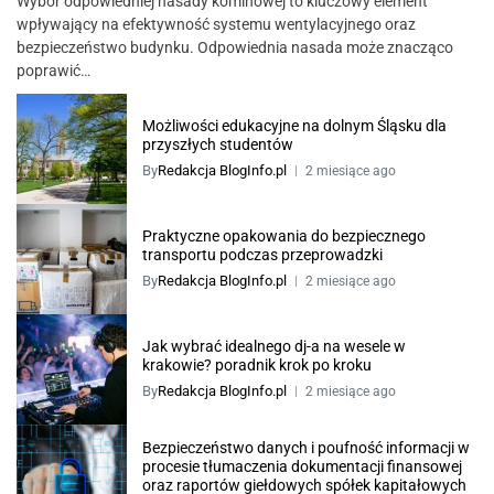
Wybór odpowiedniej nasady kominowej to kluczowy element
wpływający na efektywność systemu wentylacyjnego oraz
bezpieczeństwo budynku. Odpowiednia nasada może znacząco
poprawić…
Możliwości edukacyjne na dolnym Śląsku dla
przyszłych studentów
By
Redakcja BlogInfo.pl
2 miesiące ago
Praktyczne opakowania do bezpiecznego
transportu podczas przeprowadzki
By
Redakcja BlogInfo.pl
2 miesiące ago
Jak wybrać idealnego dj-a na wesele w
krakowie? poradnik krok po kroku
By
Redakcja BlogInfo.pl
2 miesiące ago
Bezpieczeństwo danych i poufność informacji w
procesie tłumaczenia dokumentacji finansowej
oraz raportów giełdowych spółek kapitałowych