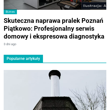
Biznes
M
Skuteczna naprawa pralek Poznań
I
Piątkowo: Profesjonalny serwis
p
domowy i ekspresowa diagnostyka
d
3 dni ago
2 
Popularne artykuły