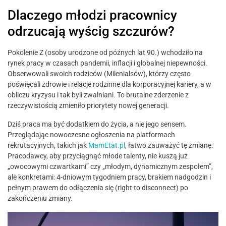
Dlaczego młodzi pracownicy
odrzucają wyścig szczurów?
Pokolenie Z (osoby urodzone od późnych lat 90.) wchodziło na
rynek pracy w czasach pandemii, inflacji i globalnej niepewności.
Obserwowali swoich rodziców (Milenialsów), którzy często
poświęcali zdrowie i relacje rodzinne dla korporacyjnej kariery, a w
obliczu kryzysu i tak byli zwalniani. To brutalne zderzenie z
rzeczywistością zmieniło priorytety nowej generacji.
Dziś praca ma być dodatkiem do życia, a nie jego sensem.
Przeglądając nowoczesne ogłoszenia na platformach
rekrutacyjnych, takich jak
MamEtat.pl
, łatwo zauważyć tę zmianę.
Pracodawcy, aby przyciągnąć młode talenty, nie kuszą już
„owocowymi czwartkami” czy „młodym, dynamicznym zespołem”,
ale konkretami: 4-dniowym tygodniem pracy, brakiem nadgodzin i
pełnym prawem do odłączenia się (right to disconnect) po
zakończeniu zmiany.