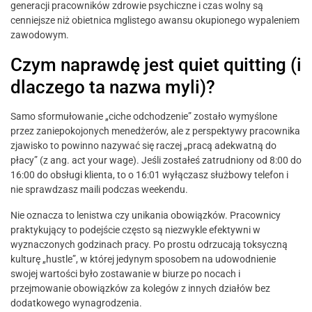
generacji pracowników zdrowie psychiczne i czas wolny są
cenniejsze niż obietnica mglistego awansu okupionego wypaleniem
zawodowym.
Czym naprawdę jest quiet quitting (i
dlaczego ta nazwa myli)?
Samo sformułowanie „ciche odchodzenie” zostało wymyślone
przez zaniepokojonych menedżerów, ale z perspektywy pracownika
zjawisko to powinno nazywać się raczej „pracą adekwatną do
płacy” (z ang. act your wage). Jeśli zostałeś zatrudniony od 8:00 do
16:00 do obsługi klienta, to o 16:01 wyłączasz służbowy telefon i
nie sprawdzasz maili podczas weekendu.
Nie oznacza to lenistwa czy unikania obowiązków. Pracownicy
praktykujący to podejście często są niezwykle efektywni w
wyznaczonych godzinach pracy. Po prostu odrzucają toksyczną
kulturę „hustle”, w której jedynym sposobem na udowodnienie
swojej wartości było zostawanie w biurze po nocach i
przejmowanie obowiązków za kolegów z innych działów bez
dodatkowego wynagrodzenia.