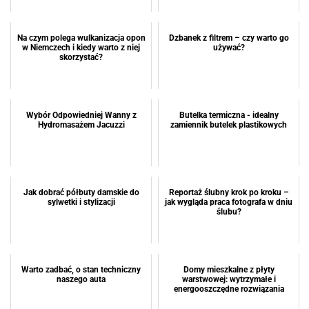
Na czym polega wulkanizacja opon
Dzbanek z filtrem – czy warto go
w Niemczech i kiedy warto z niej
używać?
skorzystać?
Wybór Odpowiedniej Wanny z
Butelka termiczna - idealny
Hydromasażem Jacuzzi
zamiennik butelek plastikowych
Jak dobrać półbuty damskie do
Reportaż ślubny krok po kroku –
sylwetki i stylizacji
jak wygląda praca fotografa w dniu
ślubu?
Warto zadbać, o stan techniczny
Domy mieszkalne z płyty
naszego auta
warstwowej: wytrzymałe i
energooszczędne rozwiązania