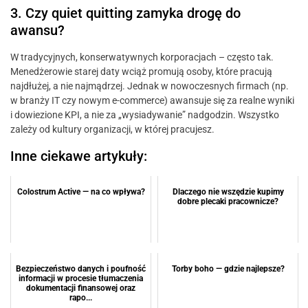
3. Czy quiet quitting zamyka drogę do
awansu?
W tradycyjnych, konserwatywnych korporacjach – często tak.
Menedżerowie starej daty wciąż promują osoby, które pracują
najdłużej, a nie najmądrzej. Jednak w nowoczesnych firmach (np.
w branży IT czy nowym e-commerce) awansuje się za realne wyniki
i dowiezione KPI, a nie za „wysiadywanie” nadgodzin. Wszystko
zależy od kultury organizacji, w której pracujesz.
Inne ciekawe artykuły:
Colostrum Active — na co wpływa?
Dlaczego nie wszędzie kupimy
dobre plecaki pracownicze?
Bezpieczeństwo danych i poufność
Torby boho — gdzie najlepsze?
informacji w procesie tłumaczenia
dokumentacji finansowej oraz
rapo...