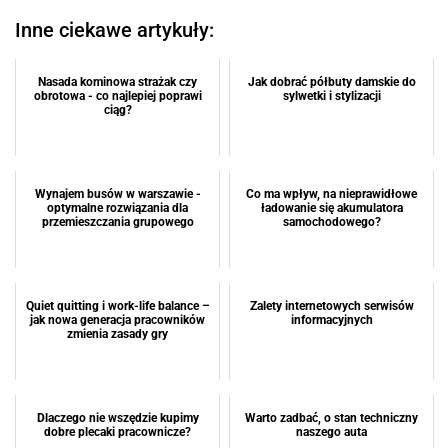
Inne ciekawe artykuły:
Nasada kominowa strażak czy
Jak dobrać półbuty damskie do
obrotowa - co najlepiej poprawi
sylwetki i stylizacji
ciąg?
Wynajem busów w warszawie -
Co ma wpływ, na nieprawidłowe
optymalne rozwiązania dla
ładowanie się akumulatora
przemieszczania grupowego
samochodowego?
Quiet quitting i work-life balance –
Zalety internetowych serwisów
jak nowa generacja pracowników
informacyjnych
zmienia zasady gry
Dlaczego nie wszędzie kupimy
Warto zadbać, o stan techniczny
dobre plecaki pracownicze?
naszego auta