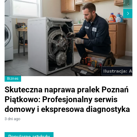
Biznes
M
Skuteczna naprawa pralek Poznań
I
Piątkowo: Profesjonalny serwis
p
domowy i ekspresowa diagnostyka
d
3 dni ago
2 
Popularne artykuły