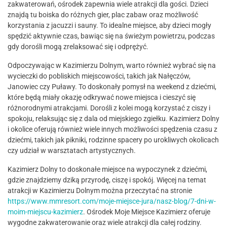
zakwaterowań, ośrodek zapewnia wiele atrakcji dla gości. Dzieci
znajdą tu boiska do różnych gier, plac zabaw oraz możliwość
korzystania z jacuzzi i sauny. To idealne miejsce, aby dzieci mogły
spędzić aktywnie czas, bawiąc się na świeżym powietrzu, podczas
gdy dorośli mogą zrelaksować się i odprężyć.
Odpoczywając w Kazimierzu Dolnym, warto również wybrać się na
wycieczki do pobliskich miejscowości, takich jak Nałęczów,
Janowiec czy Puławy. To doskonały pomysł na weekend z dziećmi,
które będą miały okazję odkrywać nowe miejsca i cieszyć się
różnorodnymi atrakcjami. Dorośli z kolei mogą korzystać z ciszy i
spokoju, relaksując się z dala od miejskiego zgiełku. Kazimierz Dolny
i okolice oferują również wiele innych możliwości spędzenia czasu z
dziećmi, takich jak pikniki, rodzinne spacery po urokliwych okolicach
czy udział w warsztatach artystycznych.
Kazimierz Dolny to doskonałe miejsce na wypoczynek z dziećmi,
gdzie znajdziemy dziką przyrodę, ciszę i spokój. Więcej na temat
atrakcji w Kazimierzu Dolnym można przeczytać na stronie
https://www.mmresort.com/moje-miejsce-jura/nasz-blog/7-dni-w-
moim-miejscu-kazimierz
. Ośrodek Moje Miejsce Kazimierz oferuje
wygodne zakwaterowanie oraz wiele atrakcji dla całej rodziny.