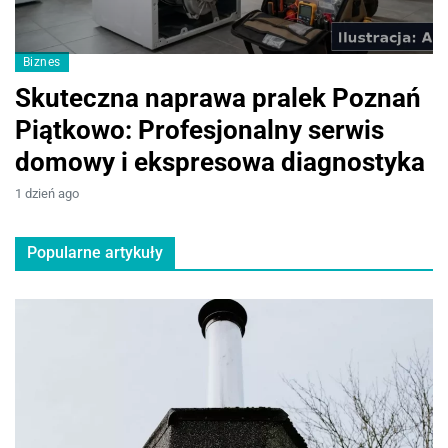
Biznes
M
Skuteczna naprawa pralek Poznań
I
Piątkowo: Profesjonalny serwis
p
domowy i ekspresowa diagnostyka
d
1 dzień ago
1 
Popularne artykuły