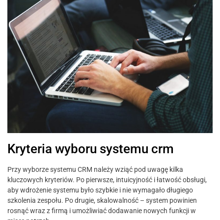
Kryteria wyboru systemu crm
Przy wyborze systemu CRM należy wziąć pod uwagę kilka
kluczowych kryteriów. Po pierwsze, intuicyjność i łatwość obsługi,
aby wdrożenie systemu było szybkie i nie wymagało długiego
szkolenia zespołu. Po drugie, skalowalność – system powinien
rosnąć wraz z firmą i umożliwiać dodawanie nowych funkcji w