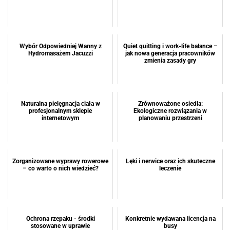
Wybór Odpowiedniej Wanny z
Quiet quitting i work-life balance –
Hydromasażem Jacuzzi
jak nowa generacja pracowników
zmienia zasady gry
Naturalna pielęgnacja ciała w
Zrównoważone osiedla:
profesjonalnym sklepie
Ekologiczne rozwiązania w
internetowym
planowaniu przestrzeni
Zorganizowane wyprawy rowerowe
Lęki i nerwice oraz ich skuteczne
– co warto o nich wiedzieć?
leczenie
Ochrona rzepaku - środki
Konkretnie wydawana licencja na
stosowane w uprawie
busy